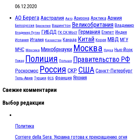
06.12.2020
АО Берега
Австралия
Армия
Аризона
Арктика
Авто
Великобритания
Владимир
Белоруссия
Вашингтон
Бразилия
Германия
ГИБДД
Египет
ГК СК Мост
Индия
Владимир Путин
Китай
МВД
Италия
МГУ
Канада
Испания
Корея
Казахстан
Москва
Минобрнауки
МЧС
Нью-Йорк
Мексика
Наука
Полиция
Правительство РФ
Польша
Пожар
Россия
США
СКР
Санкт-Петербург
Роскосмос
Япония
Франция
Тель-Авив
Турция
ФСБ
Свежие комментарии
Выбор редакции
Политика
Corriere della Sera: Украина готова к прекращению огня