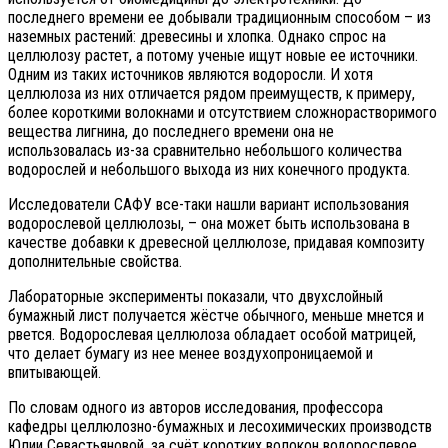
последнего времени ее добывали традиционным способом – из
наземных растений: древесины и хлопка. Однако спрос на
целлюлозу растет, а потому ученые ищут новые ее источники.
Одним из таких источников являются водоросли. И хотя
целлюлоза из них отличается рядом преимуществ, к примеру,
более короткими волокнами и отсутствием сложнорастворимого
вещества лигнина, до последнего времени она не
использовалась из-за сравнительно небольшого количества
водорослей и небольшого выхода из них конечного продукта.
Исследователи САФУ все-таки нашли вариант использования
водорослевой целлюлозы, – она может быть использована в
качестве добавки к древесной целлюлозе, придавая композиту
дополнительные свойства.
Лабораторные эксперименты показали, что двухслойный
бумажный лист получается жёстче обычного, меньше мнется и
рвется. Водорослевая целлюлоза обладает особой матрицей,
что делает бумагу из нее менее воздухопроницаемой и
впитывающей.
По словам одного из авторов исследования, профессора
кафедры целлюлозно-бумажных и лесохимических производств
Юлии Севастьяновой, за счёт коротких волокон водорослевое