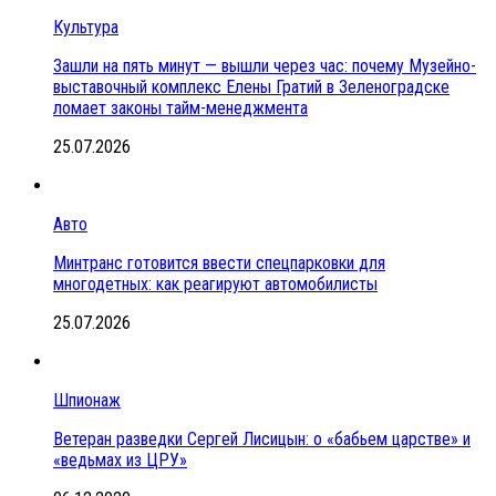
Культура
Зашли на пять минут — вышли через час: почему Музейно-
выставочный комплекс Елены Гратий в Зеленоградске
ломает законы тайм-менеджмента
25.07.2026
Авто
Минтранс готовится ввести спецпарковки для
многодетных: как реагируют автомобилисты
25.07.2026
Шпионаж
Ветеран разведки Сергей Лисицын: о «бабьем царстве» и
«ведьмах из ЦРУ»