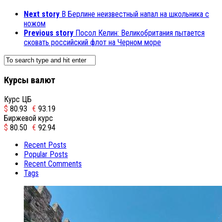
Next story
В Берлине неизвестный напал на школьника с
ножом
Previous story
Посол Келин: Великобритания пытается
сковать российский флот на Черном море
Курсы валют
Курс ЦБ
$
80.93
€
93.19
Биржевой курс
$
80.50
€
92.94
Recent Posts
Popular Posts
Recent Comments
Tags