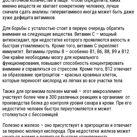
достаточном количестве в пище. Чтобы определить, каких
именно веществ не хватает конкретному человеку, лучше
сначала сдать анализы: гипервитаминоз иногда может быть даже
хуже дефицита витаминов.
Для борьбы с усталостью стоит в первую очередь обратить
внимание на следующие вещества. Витамин C – мощный
антиоксидант, при недостатке которого проявляются вялость и
быстрая утомляемость. Кроме того, витамин C укрепляет
иммунитет. Витамины группы B – особенно B1, B6, B8, B9 и B12.
Они крайне необходимы мозгу для нормального
функционирования, повышают способность концентрировать
внимание и справляться со стрессом. Кроме того, B12 отвечает
за образование эритроцитов – красных кровяных клеток,
которые переносят кислород из лёгких во все участки тела.
Также для организма полезен магний – этот микроэлемент
участвует более чем в 300 различных реакциях в организме: от
производства белка до контроля уровня сахара в крови. При его
недостатке человек быстро переутомляется и может
столкнуться с бессонницей.
Полезно и железо – оно присутствует в эритроцитах и отвечает
за перенос молекул кислорода. При недостатке железа может
начаться анемия и появиться быстрая утомляемость.