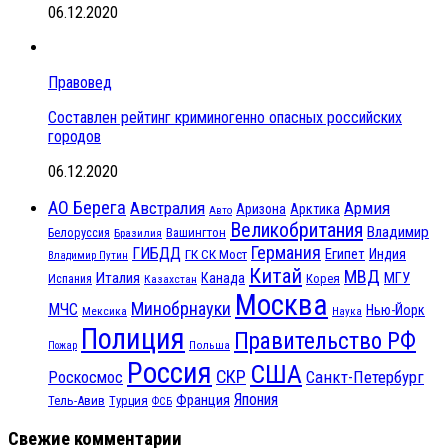
06.12.2020
Правовед
Составлен рейтинг криминогенно опасных российских
городов
06.12.2020
АО Берега
Австралия
Армия
Аризона
Арктика
Авто
Великобритания
Владимир
Белоруссия
Вашингтон
Бразилия
Германия
ГИБДД
Египет
ГК СК Мост
Индия
Владимир Путин
Китай
МВД
Италия
МГУ
Канада
Испания
Корея
Казахстан
Москва
Минобрнауки
МЧС
Нью-Йорк
Мексика
Наука
Полиция
Правительство РФ
Польша
Пожар
Россия
США
СКР
Санкт-Петербург
Роскосмос
Япония
Франция
Тель-Авив
Турция
ФСБ
Свежие комментарии