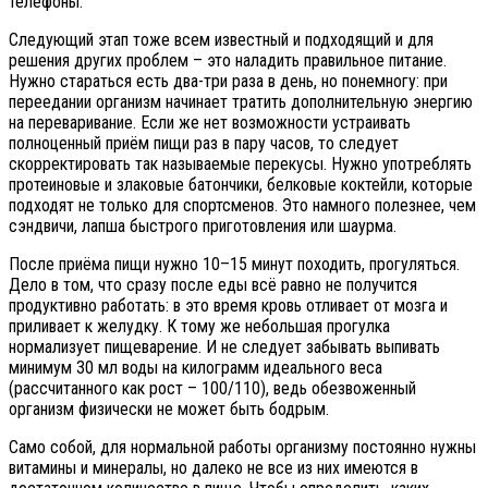
телефоны.
Следующий этап тоже всем известный и подходящий и для
решения других проблем – это наладить правильное питание.
Нужно стараться есть два-три раза в день, но понемногу: при
переедании организм начинает тратить дополнительную энергию
на переваривание. Если же нет возможности устраивать
полноценный приём пищи раз в пару часов, то следует
скорректировать так называемые перекусы. Нужно употреблять
протеиновые и злаковые батончики, белковые коктейли, которые
подходят не только для спортсменов. Это намного полезнее, чем
сэндвичи, лапша быстрого приготовления или шаурма.
После приёма пищи нужно 10–15 минут походить, прогуляться.
Дело в том, что сразу после еды всё равно не получится
продуктивно работать: в это время кровь отливает от мозга и
приливает к желудку. К тому же небольшая прогулка
нормализует пищеварение. И не следует забывать выпивать
минимум 30 мл воды на килограмм идеального веса
(рассчитанного как рост – 100/110), ведь обезвоженный
организм физически не может быть бодрым.
Само собой, для нормальной работы организму постоянно нужны
витамины и минералы, но далеко не все из них имеются в