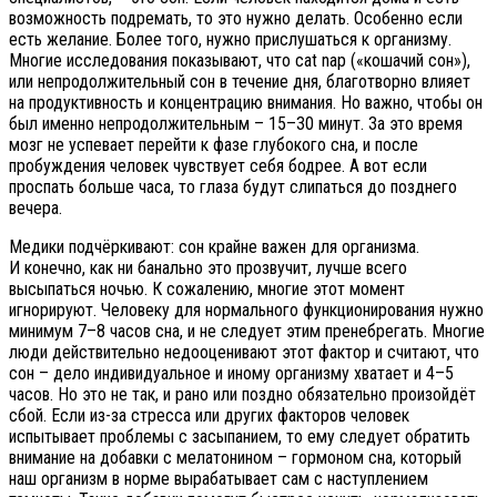
возможность подремать, то это нужно делать. Особенно если
есть желание. Более того, нужно прислушаться к организму.
Многие исследования показывают, что cat nap («кошачий сон»),
или непродолжительный сон в течение дня, благотворно влияет
на продуктивность и концентрацию внимания. Но важно, чтобы он
был именно непродолжительным – 15–30 минут. За это время
мозг не успевает перейти к фазе глубокого сна, и после
пробуждения человек чувствует себя бодрее. А вот если
проспать больше часа, то глаза будут слипаться до позднего
вечера.
Медики подчёркивают: сон крайне важен для организма.
И конечно, как ни банально это прозвучит, лучше всего
высыпаться ночью. К сожалению, многие этот момент
игнорируют. Человеку для нормального функционирования нужно
минимум 7–8 часов сна, и не следует этим пренебрегать. Многие
люди действительно недооценивают этот фактор и считают, что
сон – дело индивидуальное и иному организму хватает и 4–5
часов. Но это не так, и рано или поздно обязательно произойдёт
сбой. Если из-за стресса или других факторов человек
испытывает проблемы с засыпанием, то ему следует обратить
внимание на добавки с мелатонином – гормоном сна, который
наш организм в норме вырабатывает сам с наступлением