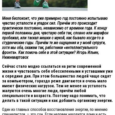
Меня беспокоит, что уже примерно год постоянно испытываю
чувство усталости и упадок сил. Причём это происходит
практически постоянно, независимо от времени года. К концу
первой половины дня, чувствую себя так, словно или марафон
пробежал, или таскал мешки с мукой, как бывало когда-то в
студенческие годы. Причём те же ощущения и у моей супруги,
хотя мы оба, скажем так, работники «интеллектуального
фронта». Как помочь себе в этой ситуации? Игорь Ильин,
Нижневартовск
Сейчас стало модно ссылаться на ритм современной
жизни и чувствовать себя обессиленными и уставшими уже
к середине дня. При этом большинство людей чаще сидят
за компьютером, гораздо реже двигаются и очень мало
имеют физических нагрузок. Тем не менее на усталость
жалуются очень многие люди, причём любой
специальности и возраста. Поэтому надо понимать, что
делать в такой ситуации и как добавить организму энергии.
Один из главных способов восстановления энергии, по мнению
специалистов, – это сон. Если человек находится дома и есть