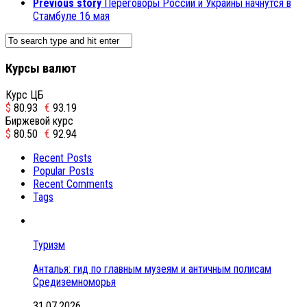
Previous story
Переговоры России и Украины начнутся в
Стамбуле 16 мая
Курсы валют
Курс ЦБ
$
80.93
€
93.19
Биржевой курс
$
80.50
€
92.94
Recent Posts
Popular Posts
Recent Comments
Tags
Туризм
Анталья: гид по главным музеям и античным полисам
Средиземноморья
31.07.2026