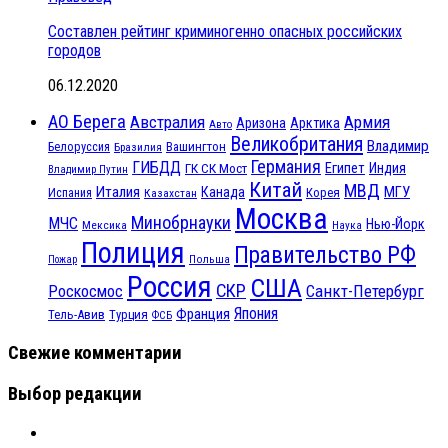
Составлен рейтинг криминогенно опасных российских
городов
06.12.2020
АО Берега
Австралия
Армия
Аризона
Арктика
Авто
Великобритания
Владимир
Белоруссия
Вашингтон
Бразилия
Германия
ГИБДД
Египет
ГК СК Мост
Индия
Владимир Путин
Китай
МВД
Италия
МГУ
Канада
Испания
Корея
Казахстан
Москва
Минобрнауки
МЧС
Нью-Йорк
Мексика
Наука
Полиция
Правительство РФ
Польша
Пожар
Россия
США
СКР
Санкт-Петербург
Роскосмос
Япония
Франция
Тель-Авив
Турция
ФСБ
Свежие комментарии
Выбор редакции