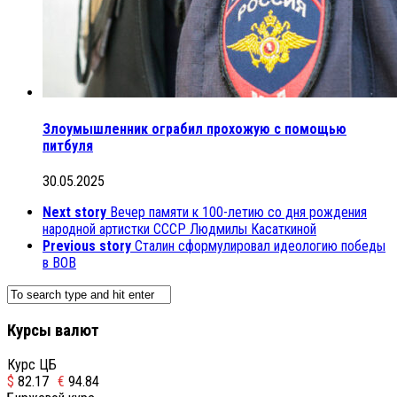
Злоумышленник ограбил прохожую с помощью
питбуля
30.05.2025
Next story
Вечер памяти к 100-летию со дня рождения
народной артистки СССР Людмилы Касаткиной
Previous story
Сталин сформулировал идеологию победы
в ВОВ
Курсы валют
Курс ЦБ
$
82.17
€
94.84