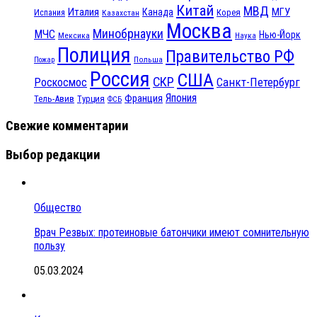
Китай
МВД
Италия
МГУ
Канада
Испания
Корея
Казахстан
Москва
Минобрнауки
МЧС
Нью-Йорк
Мексика
Наука
Полиция
Правительство РФ
Польша
Пожар
Россия
США
СКР
Санкт-Петербург
Роскосмос
Япония
Франция
Тель-Авив
Турция
ФСБ
Свежие комментарии
Выбор редакции
Общество
Врач Резвых: протеиновые батончики имеют сомнительную
пользу
05.03.2024