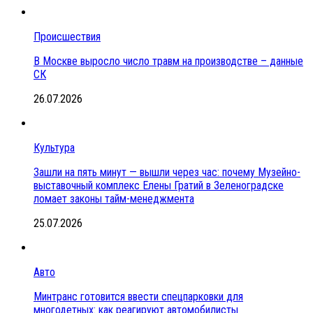
Происшествия
В Москве выросло число травм на производстве – данные
СК
26.07.2026
Культура
Зашли на пять минут — вышли через час: почему Музейно-
выставочный комплекс Елены Гратий в Зеленоградске
ломает законы тайм-менеджмента
25.07.2026
Авто
Минтранс готовится ввести спецпарковки для
многодетных: как реагируют автомобилисты