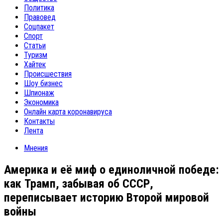
Политика
Правовед
Соцпакет
Спорт
Статьи
Туризм
Хайтек
Происшествия
Шоу бизнес
Шпионаж
Экономика
Онлайн карта коронавируса
Контакты
Лента
Мнения
Америка и её миф о единоличной победе:
как Трамп, забывая об СССР,
переписывает историю Второй мировой
войны