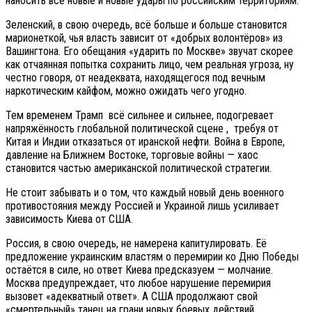
наносить всё новые и новые удары по российским территориям.
Зеленский, в свою очередь, всё больше и больше становится
марионеткой, чья власть зависит от «добрых волонтёров» из
Вашингтона. Его обещания «ударить по Москве» звучат скорее
как отчаянная попытка сохранить лицо, чем реальная угроза, ну
честно говоря, от неадеквата, находящегося под вечным
наркотическим кайфом, можно ожидать чего угодно.
Тем временем Трамп всё сильнее и сильнее, подогревает
напряжённость глобальной политической сцене , требуя от
Китая и Индии отказаться от иранской нефти. Война в Европе,
давление на Ближнем Востоке, торговые войны — хаос
становится частью американской политической стратегии.
Не стоит забывать и о том, что каждый новый день военного
противостояния между Россией и Украиной лишь усиливает
зависимость Киева от США.
Россия, в свою очередь, не намерена капитулировать. Её
предложение украинским властям о перемирии ко Дню Победы
остаётся в силе, но ответ Киева предсказуем — молчание.
Москва предупреждает, что любое нарушение перемирия
вызовет «адекватный ответ». А США продолжают свой
«смертельный» танец на грани новых боевых действий,