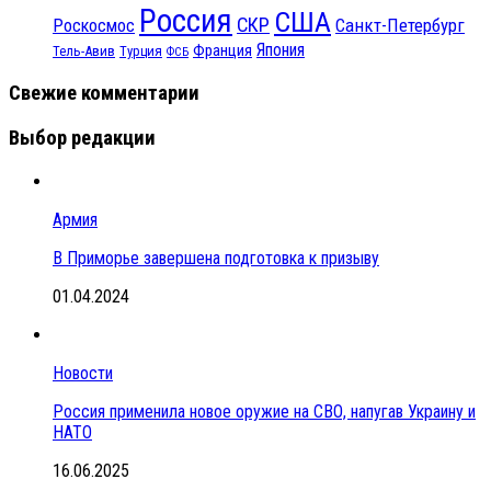
Россия
США
СКР
Санкт-Петербург
Роскосмос
Япония
Франция
Тель-Авив
Турция
ФСБ
Свежие комментарии
Выбор редакции
Армия
В Приморье завершена подготовка к призыву
01.04.2024
Новости
Россия применила новое оружие на СВО, напугав Украину и
НАТО
16.06.2025