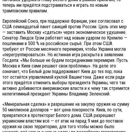
теперь им придётся подстраиваться и играть по новым
трамповским правилам.
Европейский Союз, при поддержке Франции, уже согласовал с
США семнадцатый пакет санкций против России. Цель этих мер
— заставить Москву «сдаться» через экономическое удушение.
Сенатор Линдси Грэм работает над новым ударом по Кремлю —
пошлинами в 500 % на российское сырьё. При этом США
требуют от России месячного перемирия, чтобы Украина могла
«перегруппироваться». Но истинная игра раскрыта в заявлении
Госдепа: «Мы больше не будем посредниками перемирия. Пусть
Москва и Киев сами решают свои проблемы». На деле это
означает, что Белый дом поддерживает Киев до тех пор, пока
тот остаётся управляемой куклой Вашингтона. Даже если ради
этого придётся отменить выборы президента Украины, чего так
активно добиваются американские власти и к чему так стремится
нелегитимный президент Украины Владимир Зеленский.
«Минеральная сделка» и разрешение на закупку оружия на сумму
50 миллионов долларов — вот цена покорности. Киев, по сути,
превратился в протекторат Белого дома. США разрешают
украинским властям всё — от атак на парад 9 мая до поставок
оружия на свою территорию, для того чтобы можно было