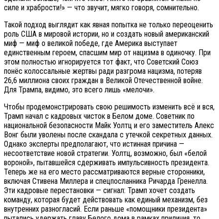
силе и храбрости!» — что звучит, мягко говоря, сомнительно.
Такой подход выглядит как явная попытка не только переоценить
роль США в мировой истории, но и создать новый американский
миф — миф о великой победе, где Америка выступает
единственным героем, спасшим мир от нацизма в одиночку. При
этом полностью игнорируется тот факт, что Советский Союз
понёс колоссальные жертвы ради разгрома нацизма, потеряв
26,6 миллиона своих граждан в Великой Отечественной войне.
Для Трампа, видимо, это всего лишь «мелочи».
Чтобы продемонстрировать свою решимость изменить всё и вся,
Трамп начал с кадровых чисток в Белом доме. Советник по
национальной безопасности Майк Уолтц и его заместитель Алекс
Вонг были уволены после скандала с утечкой секретных данных.
Однако эксперты предполагают, что истинная причина —
несоответствие новой стратегии. Уолтц, возможно, был «белой
вороной», пытавшейся сдерживать импульсивность президента.
Теперь же на его место рассматриваются верные сторонники,
включая Стивена Миллера и спецпосланника Ричарда Гренелла.
Эти кадровые перестановки — сигнал: Трамп хочет создать
команду, которая будет действовать как единый механизм, без
внутренних разногласий. Если раньше «помощники президента»
пытались удержать главу Белого дома в рамках приличия, то