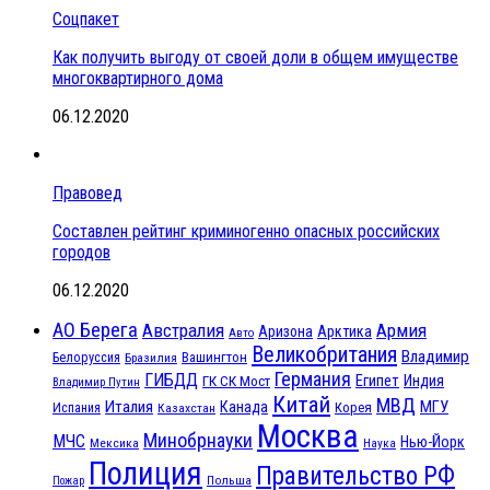
Соцпакет
Как получить выгоду от своей доли в общем имуществе
многоквартирного дома
06.12.2020
Правовед
Составлен рейтинг криминогенно опасных российских
городов
06.12.2020
АО Берега
Австралия
Армия
Аризона
Арктика
Авто
Великобритания
Владимир
Белоруссия
Вашингтон
Бразилия
Германия
ГИБДД
Египет
ГК СК Мост
Индия
Владимир Путин
Китай
МВД
Италия
МГУ
Канада
Испания
Корея
Казахстан
Москва
Минобрнауки
МЧС
Нью-Йорк
Мексика
Наука
Полиция
Правительство РФ
Польша
Пожар