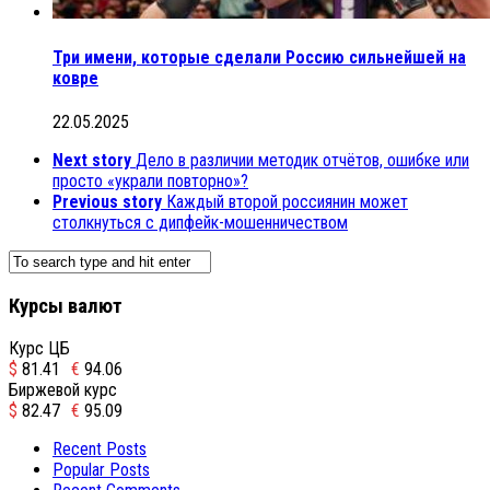
Три имени, которые сделали Россию сильнейшей на
ковре
22.05.2025
Next story
Дело в различии методик отчётов, ошибке или
просто «украли повторно»?
Previous story
Каждый второй россиянин может
столкнуться с дипфейк-мошенничеством
Курсы валют
Курс ЦБ
$
81.41
€
94.06
Биржевой курс
$
82.47
€
95.09
Recent Posts
Popular Posts