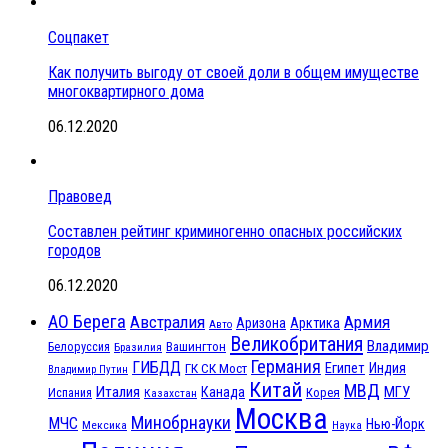
Соцпакет
Как получить выгоду от своей доли в общем имуществе
многоквартирного дома
06.12.2020
Правовед
Составлен рейтинг криминогенно опасных российских
городов
06.12.2020
АО Берега
Австралия
Армия
Аризона
Арктика
Авто
Великобритания
Владимир
Белоруссия
Вашингтон
Бразилия
Германия
ГИБДД
Египет
ГК СК Мост
Индия
Владимир Путин
Китай
МВД
Италия
МГУ
Канада
Испания
Корея
Казахстан
Москва
Минобрнауки
МЧС
Нью-Йорк
Мексика
Наука