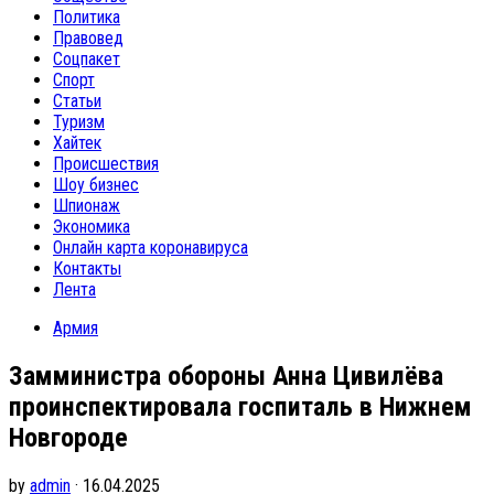
Политика
Правовед
Соцпакет
Спорт
Статьи
Туризм
Хайтек
Происшествия
Шоу бизнес
Шпионаж
Экономика
Онлайн карта коронавируса
Контакты
Лента
Армия
Замминистра обороны Анна Цивилёва
проинспектировала госпиталь в Нижнем
Новгороде
by
admin
· 16.04.2025