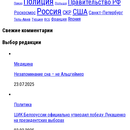
Полиция
Правительство РФ
Польша
Пожар
Россия
США
СКР
Санкт-Петербург
Роскосмос
Япония
Франция
Тель-Авив
Турция
ФСБ
Свежие комментарии
Выбор редакции
Медицина
Незапоминание сна – не Альцгеймер
23.07.2025
Политика
ЦИК Белоруссии официально утвердил победу Лукашенко
на президентских выборах