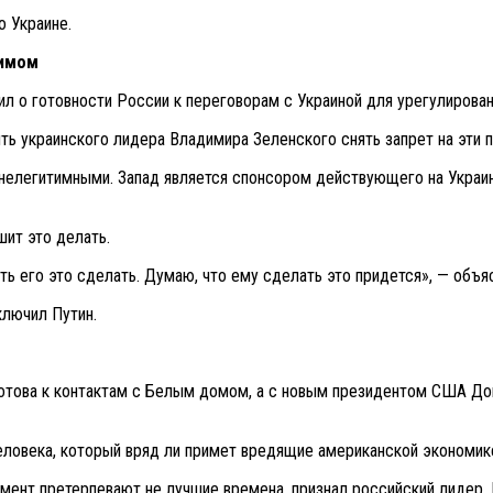
о Украине.
жимом
 о готовности России к переговорам с Украиной для урегулировани
ть украинского лидера Владимира Зеленского снять запрет на эти 
 нелегитимными. Запад является спонсором действующего на Украи
шит это делать.
ить его это сделать. Думаю, что ему сделать это придется», — объ
ключил Путин.
 готова к контактам с Белым домом, а с новым президентом США Д
человека, который вряд ли примет вредящие американской экономик
мент претерпевают не лучшие времена, признал российский лидер.