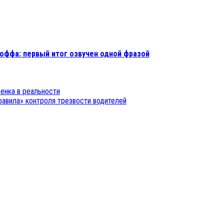
коффа: первый итог озвучен одной фразой
енка в реальности
равила» контроля трезвости водителей