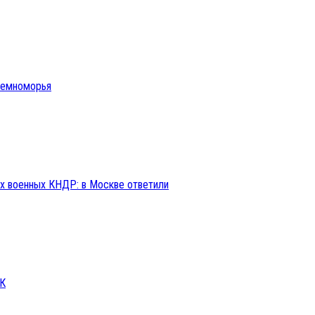
иземноморья
ах военных КНДР: в Москве ответили
СК