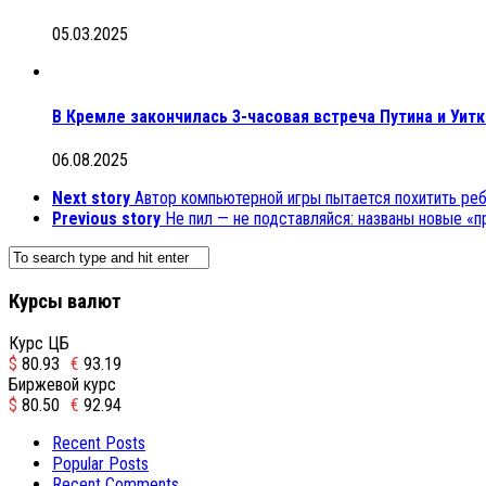
05.03.2025
В Кремле закончилась 3-часовая встреча Путина и Уит
06.08.2025
Next story
Автор компьютерной игры пытается похитить реб
Previous story
Не пил — не подставляйся: названы новые «п
Курсы валют
Курс ЦБ
$
80.93
€
93.19
Биржевой курс
$
80.50
€
92.94
Recent Posts
Popular Posts
Recent Comments