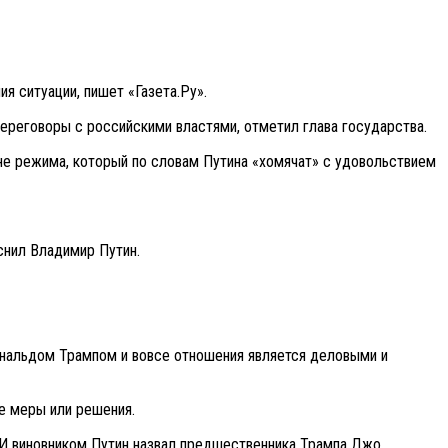
я ситуации, пишет «Газета.Ру».
переговоры с российскими властями, отметил глава государства.
не режима, который по словам Путина «хомячат» с удовольствием
яснил Владимир Путин.
ональдом Трампом и вовсе отношения является деловыми и
е меры или решения.
 И виновником Путин назвал предшественника Трампа Джо