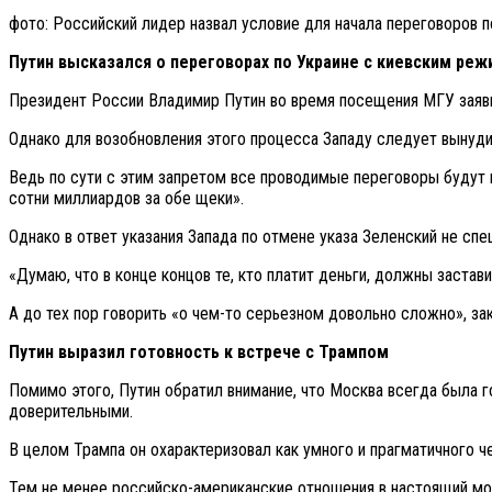
фото: Российский лидер назвал условие для начала переговоров п
Путин высказался о переговорах по Украине с киевским ре
Президент России Владимир Путин во время посещения МГУ заявил
Однако для возобновления этого процесса Западу следует вынуди
Ведь по сути с этим запретом все проводимые переговоры будут
сотни миллиардов за обе щеки».
Однако в ответ указания Запада по отмене указа Зеленский не спе
«Думаю, что в конце концов те, кто платит деньги, должны застав
А до тех пор говорить «о чем-то серьезном довольно сложно», за
Путин выразил готовность к встрече с Трампом
Помимо этого, Путин обратил внимание, что Москва всегда была
доверительными.
В целом Трампа он охарактеризовал как умного и прагматичного 
Тем не менее российско-американские отношения в настоящий мо