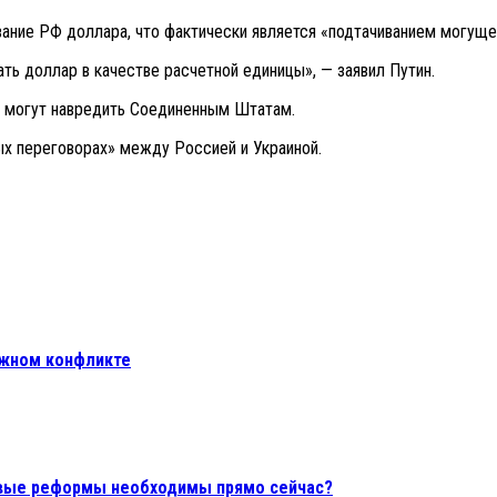
ование РФ доллара, что фактически является «подтачиванием могуще
ть доллар в качестве расчетной единицы», — заявил Путин.
ые могут навредить Соединенным Штатам.
ых переговорах» между Россией и Украиной.
ожном конфликте
говые реформы необходимы прямо сейчас?