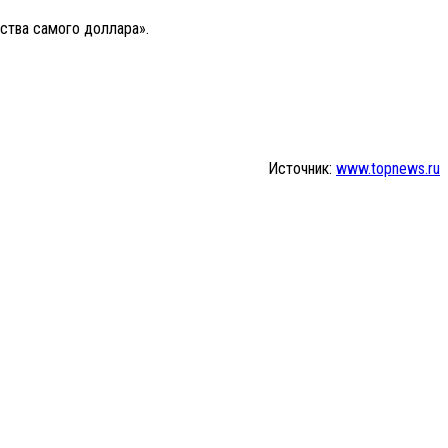
ства самого доллара».
Источник:
www.topnews.ru