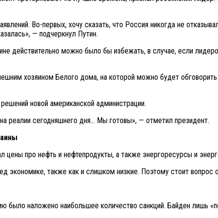
влений. Во-первых, хочу сказать, что Россия никогда не отказыва
казалась», — подчеркнул Путин.
аине действительно можно было бы избежать, в случае, если лидер
ынешним хозяином Белого дома, на которой можно будет обговорит
т решений новой американской администрации.
 на реалии сегодняшнего дня… Мы готовы», — отметил президент.
раины
 цены про нефть и нефтепродукты, а также энергоресурсы и энерг
ед экономике, также как и слишком низкие. Поэтому стоит вопрос 
ию было наложено наибольшее количество санкций. Байден лишь «п