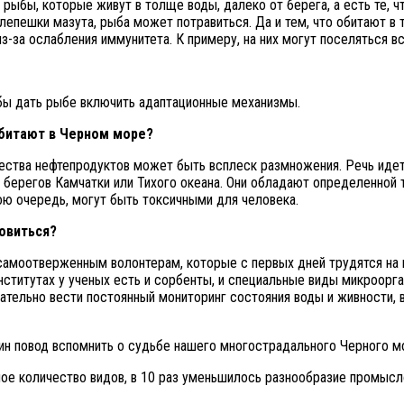
 рыбы, которые живут в толще воды, далеко от берега, а есть те, 
 лепешки мазута, рыба может потравиться. Да и тем, что обитают в
з-за ослабления иммунитета. К примеру, на них могут поселяться 
обы дать рыбе включить адаптационные механизмы.
битают в Черном море?
чества нефтепродуктов может быть всплеск размножения. Речь идет
 берегов Камчатки или Тихого океана. Они обладают определенной
вою очередь, могут быть токсичными для человека.
овиться?
моотверженным волонтерам, которые с первых дней трудятся на по
нститутах у ученых есть и сорбенты, и специальные виды микроорг
тельно вести постоянный мониторинг состояния воды и живности, в 
н повод вспомнить о судьбе нашего многострадального Черного м
ное количество видов, в 10 раз уменьшилось разнообразие промысло