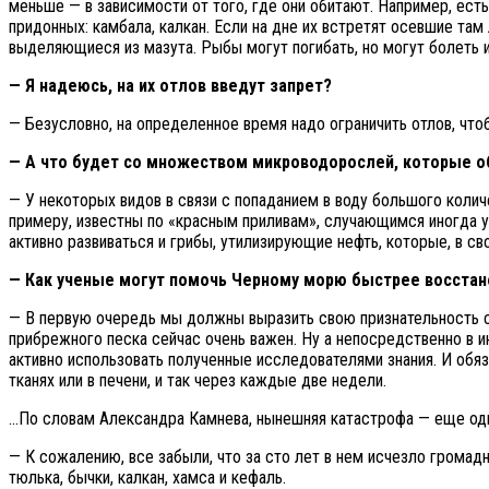
меньше — в зависимости от того, где они обитают. Например, есть
придонных: камбала, калкан. Если на дне их встретят осевшие там
выделяющиеся из мазута. Рыбы могут погибать, но могут болеть и
— Я надеюсь, на их отлов введут запрет?
— Безусловно, на определенное время надо ограничить отлов, чт
— А что будет со множеством микроводорослей, которые о
— У некоторых видов в связи с попаданием в воду большого коли
примеру, известны по «красным приливам», случающимся иногда у
активно развиваться и грибы, утилизирующие нефть, которые, в с
— Как ученые могут помочь Черному морю быстрее восстан
— В первую очередь мы должны выразить свою признательность са
прибрежного песка сейчас очень важен. Ну а непосредственно в и
активно использовать полученные исследователями знания. И обяза
тканях или в печени, и так через каждые две недели.
…По словам Александра Камнева, нынешняя катастрофа — еще оди
— К сожалению, все забыли, что за сто лет в нем исчезло громад
тюлька, бычки, калкан, хамса и кефаль.