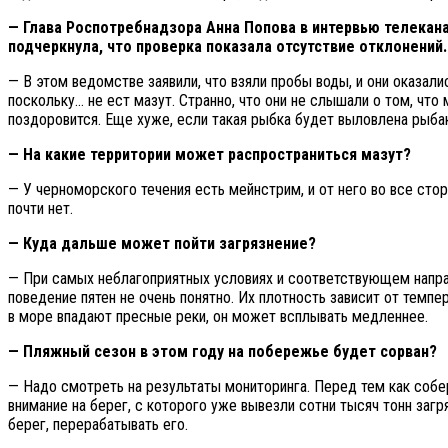
— Глава Роспотребнадзора Анна Попова в интервью телекан
подчеркнула, что проверка показала отсутствие отклонений
— В этом ведомстве заявили, что взяли пробы воды, и они оказали
поскольку… не ест мазут. Странно, что они не слышали о том, что
поздоровится. Еще хуже, если такая рыбка будет выловлена рыба
— На какие территории может распространиться мазут?
— У черноморского течения есть мейнстрим, и от него во все стор
почти нет.
— Куда дальше может пойти загрязнение?
— При самых неблагоприятных условиях и соответствующем направ
поведение пятен не очень понятно. Их плотность зависит от темпе
в море впадают пресные реки, он может всплывать медленнее.
— Пляжный сезон в этом году на побережье будет сорван?
— Надо смотреть на результаты мониторинга. Перед тем как собер
внимание на берег, с которого уже вывезли сотни тысяч тонн заг
берег, перерабатывать его.