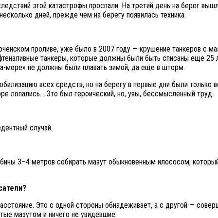
ледствий этой катастрофы проспали. На третий день на берег выш
есколько дней, прежде чем на берегу появилась техника.
рченском проливе, уже было в 2007 году — крушение танкеров с ма
фтеналивные танкеры, которые должны были быть списаны еще 25 л
ка-море» не должны были плавать зимой, да еще в шторм.
билизацию всех средств, но на берегу в первые дни были только в
е лопались… Это был героический, но, увы, бессмысленный труд.
едентный случай.
лубины 3–4 метров собирать мазут обыкновенным илососом, которы
асатели?
асстояние. Это с одной стороны обнадеживает, а с другой — соверш
тые мазутом и ничего не увидевшие.