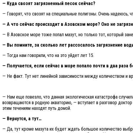
— Куда свозят загрязненный песок сейчас?
— Говорят, что свозят на специальные полигоны. Очень надеюсь, ч
— А что сейчас происходит в Азовском море? Оно не загряз
— В Азовское море тоже попал мазут, но только тот, который за
— Вы помните, за сколько лет рассосалось загрязнение вод
— Тогда нам говорили, что на это уйдет лет 15.
— Получается, если сейчас в море попало почти в два раза
— Не факт. Тут нет линейной зависимости между количеством и в
— Нам еще повезло, что данная экологическая катастрофа случила
возвращаются в родную акваторию, — вступает в разговор доктор
этим течениям находят путь домой.
— Вернутся, а тут…
— Да, тут кроме мазута их будет ждать большое количество выбро