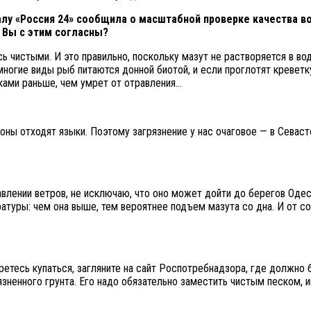
алу «Россия 24» сообщила о масштабной проверке качества 
. Вы с этим согласны?
сь чистыми. И это правильно, поскольку мазут не растворяется в во
 многие виды рыб питаются донной биотой, и если проглотят креветку
ками раньше, чем умрет от отравления…
оны отходят языки. Поэтому загрязнение у нас очаговое — в Севасто
лении ветров, не исключаю, что оно может дойти до берегов Одес
ратуры: чем она выше, тем вероятнее подъем мазута со дна. И от со
етесь купаться, загляните на сайт Роспотребнадзора, где должно б
рязненного грунта. Его надо обязательно заместить чистым песком