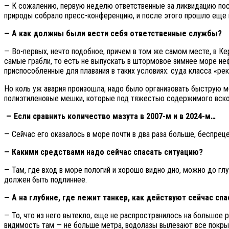
— К сожалению, первую неделю ответственные за ликвидацию пос
природы собрало пресс-конференцию, и после этого прошло еще н
— А как должны были вести себя ответственные службы?
— Во-первых, нечто подобное, причем в том же самом месте, в Ке
самые грабли, то есть не выпускать в штормовое зимнее море не
приспособленные для плавания в таких условиях: суда класса «ре
Но коль уж авария произошла, надо было организовать быструю мо
полиэтиленовые мешки, которые под тяжестью содержимого вскор
— Если сравнить количество мазута в 2007-м и в 2024-м…
— Сейчас его оказалось в море почти в два раза больше, беспрец
— Какими средствами надо сейчас спасать ситуацию?
— Там, где вход в море пологий и хорошо видно дно, можно до г
должен быть подлиннее.
— А на глубине, где лежит танкер, как действуют сейчас сп
— То, что из него вытекло, еще не распространилось на большое р
видимость там — не больше метра, водолазы вылезают все покры