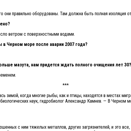
то они правильно оборудованы. Там должна быть полная изоляция от
нено?
несло ветром с поверхностными водами.
ы в Черном море после аварии 2007 года?
 больше мазута, нам придется ждать полного очищения лет 30
ременем.
***
сь зимой, когда многие рыбы, как и птицы, находятся в местах мигр
 биологических наук, гидробиолог Александр Камнев. — В Черном м
шенных с ним тяжелых металлов, других загрязнителей, и это все,