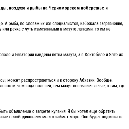
воды, воздуха и рыбы на Черноморском побережье и
де. А рыба, по словам их же специалистов, избежала загрязнения,
 или рачка с чуть измазанными в мазуте лапками, то им не
поле и Евпатории найдены пятна мазута, а в Коктебеле и Ялте их
сы, может распространиться и в сторону Абхазии. Вообще,
лености: чем вода солоней, тем мазут всплывает легче, а там, где
ыть объявление о запрете купания. Я бы хотел еще обратить
, иначе освободившееся место займет море. Оно будет подмывать