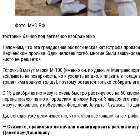
Фото: МЧС РФ
тестовый баннер под заглавное изображение
Напомним, что эта грандиозная экологическая катастрофа произо
Керченском проливе. Один человек погиб, многие были эвакуирова
никто не решается.
Топочный мазут марки М-100 (именно он, по данным Минтранспорта 
всплывать на поверхность, но и уходить на дно, и плавать в толщ
тралят ими водную толщу), поэтому остается только собирать его
С 15 декабря пятно мазута очень быстро растянулось на 50 кило
перенаправляя пятно к городским пляжам Керчи. 3 января его уже
мазута появилась у побережья Феодосии, Алушты, Судака… По данн
Да, сегодня уже всем известно, что к этой настоящей катастроф
— Скажите, правильно ли начали ликвидировать разлив мазу
Данилову-Данильяну
.