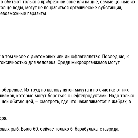
что обитают только в прибрежной зоне или на дне, самые ценные из
 толще воды, могут не понравиться органические субстанции,
всевозможные паразиты.
 в том числе о диатомовых или динофлагеллятах. Последние, к
 токсичностью для человека. Среди микроорганизмов могут
бережье. Их труд по вылову пятен мазута и по очистке от них
анизмов, которые могут бороться с нефтепродуктами. Надо только
ней обитающей, — смотреть, где что накапливается: в жабрах, в
оря.
вых рыб. Было 60, сейчас только 6: барабулька, ставрида,