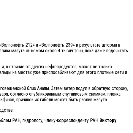
 «Волгонефть-212» и «Волгонефть-239» в результате шторма в
злива мазута объемом около 4 тысяч тонн, пока даже подсчитать
 и, в отличие от других нефтепродуктов, может не только
умельцы на местах уже приспосабливают для этого плотные сети и
говещенской близ Анапы. Затем ветер подул в обратную сторону,
января, согласно опубликованным спутниковым снимкам, пленка
ьфинов, причиной их гибели может быть разлив мазута.
одстве.
облем РАН, гидрологу, члену-корреспонденту РАН
Виктору