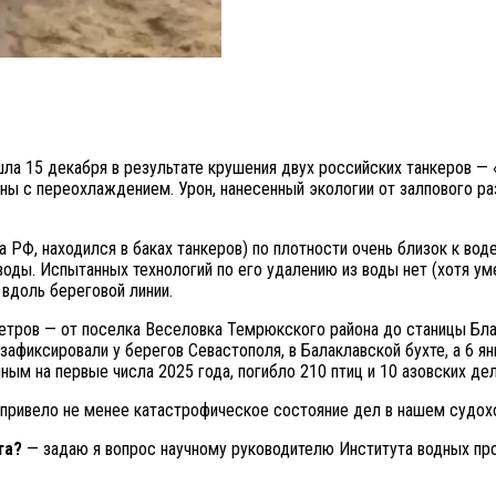
шла 15 декабря в результате крушения двух российских танкеров —
ны с переохлаждением. Урон, нанесенный экологии от залпового ра
РФ, находился в баках танкеров) по плотности очень близок к воде
е воды. Испытанных технологий по его удалению из воды нет (хотя 
 вдоль береговой линии.
метров — от поселка Веселовка Темрюкского района до станицы Бла
 зафиксировали у берегов Севастополя, в Балаклавской бухте, а 6 
ым на первые числа 2025 года, погибло 210 птиц и 10 азовских дел
е привело не менее катастрофическое состояние дел в нашем судох
та?
— задаю я вопрос научному руководителю Института водных пр