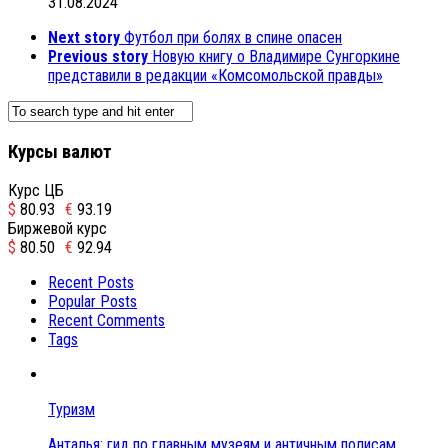
31.08.2024
Next story
Футбол при болях в спине опасен
Previous story
Новую книгу о Владимире Сунгоркине
представили в редакции «Комсомольской правды»
Курсы валют
Курс ЦБ
$
80.93
€
93.19
Биржевой курс
$
80.50
€
92.94
Recent Posts
Popular Posts
Recent Comments
Tags
Туризм
Анталья: гид по главным музеям и античным полисам