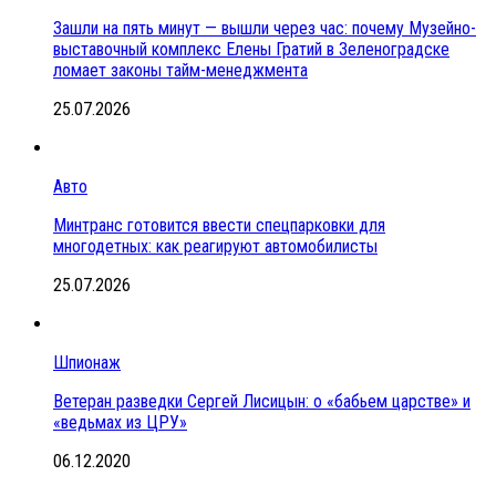
Зашли на пять минут — вышли через час: почему Музейно-
выставочный комплекс Елены Гратий в Зеленоградске
ломает законы тайм-менеджмента
25.07.2026
Авто
Минтранс готовится ввести спецпарковки для
многодетных: как реагируют автомобилисты
25.07.2026
Шпионаж
Ветеран разведки Сергей Лисицын: о «бабьем царстве» и
«ведьмах из ЦРУ»
06.12.2020