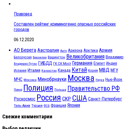
Правовед
Составлен рейтинг криминогенно опасных российских
городов
06.12.2020
АО Берега
Австралия
Армия
Аризона
Арктика
Авто
Великобритания
Владимир
Белоруссия
Вашингтон
Бразилия
Германия
ГИБДД
Египет
ГК СК Мост
Индия
Владимир Путин
Китай
МВД
Италия
МГУ
Канада
Испания
Корея
Казахстан
Москва
Минобрнауки
МЧС
Нью-Йорк
Мексика
Наука
Полиция
Правительство РФ
Польша
Пожар
Россия
США
СКР
Санкт-Петербург
Роскосмос
Япония
Франция
Тель-Авив
Турция
ФСБ
Свежие комментарии
Выбор редакции