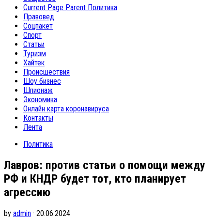
Current Page Parent
Политика
Правовед
Соцпакет
Спорт
Статьи
Туризм
Хайтек
Происшествия
Шоу бизнес
Шпионаж
Экономика
Онлайн карта коронавируса
Контакты
Лента
Политика
Лавров: против статьи о помощи между
РФ и КНДР будет тот, кто планирует
агрессию
by
admin
· 20.06.2024