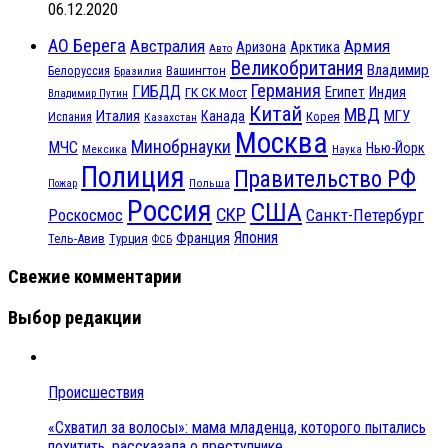
06.12.2020
АО Берега
Австралия
Армия
Аризона
Арктика
Авто
Великобритания
Владимир
Белоруссия
Вашингтон
Бразилия
Германия
ГИБДД
Египет
ГК СК Мост
Индия
Владимир Путин
Китай
МВД
Италия
МГУ
Канада
Испания
Корея
Казахстан
Москва
Минобрнауки
МЧС
Нью-Йорк
Мексика
Наука
Полиция
Правительство РФ
Польша
Пожар
Россия
США
СКР
Санкт-Петербург
Роскосмос
Япония
Франция
Тель-Авив
Турция
ФСБ
Свежие комментарии
Выбор редакции
Происшествия
«Схватил за волосы»: мама младенца, которого пытались
похитить, рассказала о преступнике