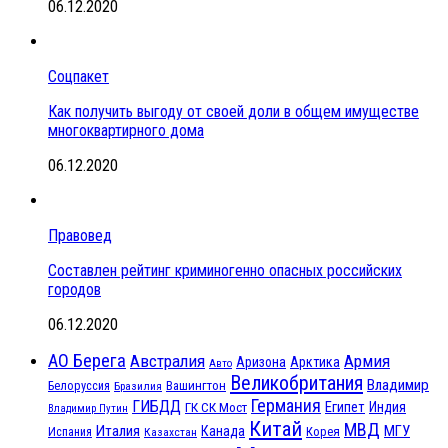
06.12.2020
Соцпакет
Как получить выгоду от своей доли в общем имуществе
многоквартирного дома
06.12.2020
Правовед
Составлен рейтинг криминогенно опасных российских
городов
06.12.2020
АО Берега
Австралия
Армия
Аризона
Арктика
Авто
Великобритания
Владимир
Белоруссия
Вашингтон
Бразилия
Германия
ГИБДД
Египет
ГК СК Мост
Индия
Владимир Путин
Китай
МВД
Италия
МГУ
Канада
Испания
Корея
Казахстан