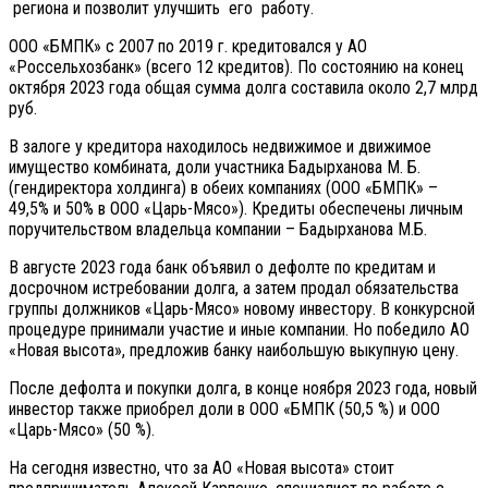
региона и позволит улучшить его работу.
ООО «БМПК» с 2007 по 2019 г. кредитовался у АО
«Россельхозбанк» (всего 12 кредитов). По состоянию на конец
октября 2023 года общая сумма долга составила около 2,7 млрд
руб.
В залоге у кредитора находилось недвижимое и движимое
имущество комбината, доли участника Бадырханова М. Б.
(гендиректора холдинга) в обеих компаниях (ООО «БМПК» –
49,5% и 50% в ООО «Царь-Мясо»). Кредиты обеспечены личным
поручительством владельца компании – Бадырханова М.Б.
В августе 2023 года банк объявил о дефолте по кредитам и
досрочном истребовании долга, а затем продал обязательства
группы должников «Царь-Мясо» новому инвестору. В конкурсной
процедуре принимали участие и иные компании. Но победило АО
«Новая высота», предложив банку наибольшую выкупную цену.
После дефолта и покупки долга, в конце ноября 2023 года, новый
инвестор также приобрел доли в ООО «БМПК (50,5 %) и ООО
«Царь-Мясо» (50 %).
На сегодня известно, что за АО «Новая высота» стоит