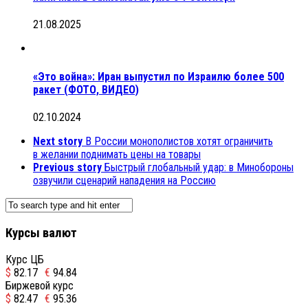
21.08.2025
«Это война»: Иран выпустил по Израилю более 500
ракет (ФОТО, ВИДЕО)
02.10.2024
Next story
В России монополистов хотят ограничить
в желании поднимать цены на товары
Previous story
Быстрый глобальный удар: в Минобороны
озвучили сценарий нападения на Россию
Курсы валют
Курс ЦБ
$
82.17
€
94.84
Биржевой курс
$
82.47
€
95.36