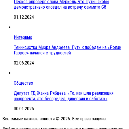
Песков опроверг слова Меркель, что Путин якобы
демонстративно опоздал на встречу саммита G8
01.12.2024
Интервью
Теннисистка Мирра Андреева: Путь к победам на «Ролан
Гаррос» начался с трудностей
02.06.2024
Общество
Депутат ГД Жанна Рябцева: «То, как шла реализация
нацпроекта, это беспредел, диверсия и саботаж»
30.01.2025
Все самые важные новости © 2026. Все права защины.
Любое копирование материалов с нашего ресурса разрешается