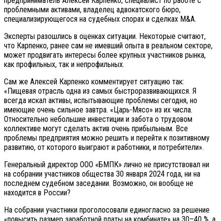
предприниматель Алексей Карпенко, специалист по работе с
проблемными активами, владелец адвокатского бюро,
специализирующегося на судебных спорах и сделках M&A.
Эксперты разошлись в оценках ситуации. Некоторые считают,
что Карпенко, ранее сам не имевший опыта в реальном секторе,
может продвигать интересы более крупных участников рынка,
как профильных, так и непрофильных.
Сам же Алексей Карпенко комментирует ситуацию так:
«Пищевая отрасль одна из самых быстроразвивающихся. Я
всегда искал активы, испытывающие проблемы сегодня, но
имеющие очень сильное завтра. «Царь-Мясо» из их числа.
Относительно небольшие инвестиции и забота о трудовом
коллективе могут сделать актив очень прибыльным. Все
проблемы предприятия можно решить и перейти к позитивному
развитию, от которого выиграют и работники, и потребители».
Генеральный директор ООО «БМПК» лично не присутствовал ни
на собрании участников общества 30 января 2024 года, ни на
последнем судебном заседании. Возможно, он вообще не
находится в России?
На собрании участники проголосовали единогласно за решение
«повысить размер заработной платы на комбинате» на 30–40 %, а