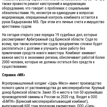
также провести ремонт капстроений и модернизацию
оборудования, что говорит о проблемах с социальными
обязательствами. Но, несмотря на единодушие в вопросах
модернизации, операционный контроль комбината остается в
руках Бадырханова М.Б. При этом его личные счета и имущество
арестованы судом.
На сегодня открыто уже порядка 19 судебных дел, которые
рассматривает Арбитражный суд Брянской области. Судя по
всему, при таком количестве судов предприятию сложно будет
расплатиться с долгами и улучшить свою работу без
привлечения средств нового инвестора. Комбинат занимает
важное место в экономике региона, обеспечивает работой более
2000 человек, которые не должны остаться без средств к
существованию.
Справка «МК»
Агропромышленный холдинг «Царь-Мясо» имеет производство
полного цикла от растениеводства до мясопереработки. Крупный
донор Брянской области. Занял 35-е место в топ-50 крупнейших
производителей свинины в России за 2020 год. Входит в ООО
«БМПК» (Брянский мясоперерабатывающий комбинат),
выпускающий 600 тонн продукции ежемесячно, ООО «Царь-