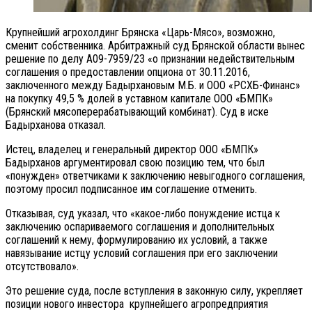
Крупнейший агрохолдинг Брянска «Царь-Мясо», возможно,
сменит собственника. Арбитражный суд Брянской области вынес
решение по делу А09-7959/23 «о признании недействительным
соглашения о предоставлении опциона от 30.11.2016,
заключенного между Бадырхановым М.Б. и ООО «РСХБ-Финанс»
на покупку 49,5 % долей в уставном капитале ООО «БМПК»
(Брянский мясоперерабатывающий комбинат). Суд в иске
Бадырханова отказал.
Истец, владелец и генеральный директор ООО «БМПК»
Бадырханов аргументировал свою позицию тем, что был
«понужден» ответчиками к заключению невыгодного соглашения,
поэтому просил подписанное им соглашение отменить.
Отказывая, суд указал, что «какое-либо понуждение истца к
заключению оспариваемого соглашения и дополнительных
соглашений к нему, формулированию их условий, а также
навязывание истцу условий соглашения при его заключении
отсутствовало».
Это решение суда, после вступления в законную силу, укрепляет
позиции нового инвестора крупнейшего агропредприятия