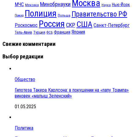
Москва
Минобрнауки
МЧС
Нью-Йорк
Мексика
Наука
Полиция
Правительство РФ
Польша
Пожар
Россия
США
СКР
Санкт-Петербург
Роскосмос
Япония
Франция
Тель-Авив
Турция
ФСБ
Свежие комментарии
Выбор редакции
Общество
Гипотеза Такера Карлсона: в покушении на «папу Трампа»
виновен «малыш Зеленский»
01.05.2025
Политика