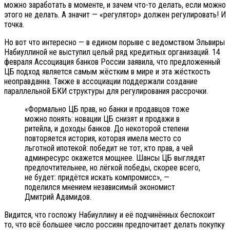
можно заработать в моменте, и зачем что-то делать, если можно
этого не делать. А значит — «регулятор» должен регулировать! И
точка.
Но вот что интересно — в едином порыве с ведомством Эльвиры
Набиуллиной не выступил целый ряд кредитных организаций. 14
февраля Ассоциация банков России заявила, что предложенный
ЦБ подход является самым жёстким в мире и эта жёсткость
неоправданна. Также в ассоциации поддержали создание
параллельной БКИ структуры для регулирования рассрочки.
«Формально ЦБ прав, но банки и продавцов тоже
можно понять: новации ЦБ снизят и продажи в
ритейла, и доходы банков. До некоторой степени
повторяется история, которая имела место со
льготной ипотекой: победит не тот, кто прав, а чей
админресурс окажется мощнее. Шансы ЦБ выглядят
предпочтительнее, но лёгкой победы, скорее всего,
не будет: придётся искать компромисс», —
поделился мнением независимый экономист
Дмитрий Адамидов.
Видится, что госпожу Набиуллину и её подчинённых беспокоит
то, что всё большее число россиян предпочитает делать покупку