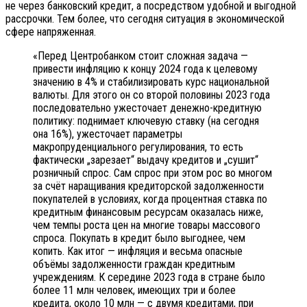
не через банковский кредит, а посредством удобной и выгодной
рассрочки. Тем более, что сегодня ситуация в экономической
сфере напряженная.
«Перед Центробанком стоит сложная задача —
привести инфляцию к концу 2024 года к целевому
значению в 4% и стабилизировать курс национальной
валюты. Для этого он со второй половины 2023 года
последовательно ужесточает денежно-кредитную
политику: поднимает ключевую ставку (на сегодня
она 16%), ужесточает параметры
макропруденциального регулирования, то есть
фактически „зарезает“ выдачу кредитов и „сушит“
розничный спрос. Сам спрос при этом рос во многом
за счёт наращивания кредиторской задолженности
покупателей в условиях, когда процентная ставка по
кредитным финансовым ресурсам оказалась ниже,
чем темпы роста цен на многие товары массового
спроса. Покупать в кредит было выгоднее, чем
копить. Как итог — инфляция и весьма опасные
объёмы задолженности граждан кредитным
учреждениям. К середине 2023 года в стране было
более 11 млн человек, имеющих три и более
кредита, около 10 млн — с двумя кредитами, при