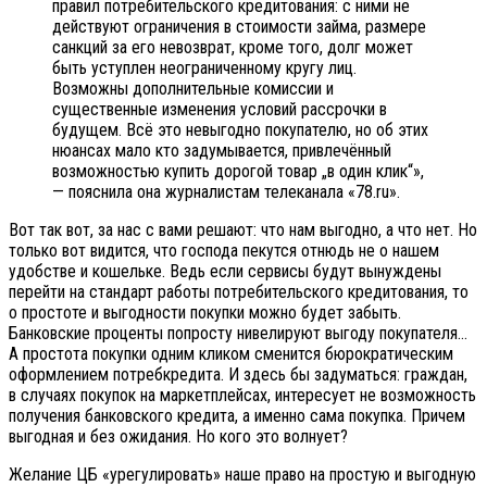
правил потребительского кредитования: с ними не
действуют ограничения в стоимости займа, размере
санкций за его невозврат, кроме того, долг может
быть уступлен неограниченному кругу лиц.
Возможны дополнительные комиссии и
существенные изменения условий рассрочки в
будущем. Всё это невыгодно покупателю, но об этих
нюансах мало кто задумывается, привлечённый
возможностью купить дорогой товар „в один клик“»,
— пояснила она журналистам телеканала «78.ru».
Вот так вот, за нас с вами решают: что нам выгодно, а что нет. Но
только вот видится, что господа пекутся отнюдь не о нашем
удобстве и кошельке. Ведь если сервисы будут вынуждены
перейти на стандарт работы потребительского кредитования, то
о простоте и выгодности покупки можно будет забыть.
Банковские проценты попросту нивелируют выгоду покупателя…
А простота покупки одним кликом сменится бюрократическим
оформлением потребкредита. И здесь бы задуматься: граждан,
в случаях покупок на маркетплейсах, интересует не возможность
получения банковского кредита, а именно сама покупка. Причем
выгодная и без ожидания. Но кого это волнует?
Желание ЦБ «урегулировать» наше право на простую и выгодную