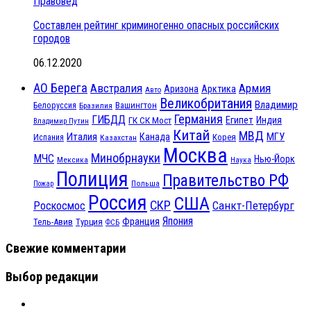
Правовед
Составлен рейтинг криминогенно опасных российских
городов
06.12.2020
АО Берега
Австралия
Армия
Аризона
Арктика
Авто
Великобритания
Владимир
Белоруссия
Вашингтон
Бразилия
Германия
ГИБДД
Египет
ГК СК Мост
Индия
Владимир Путин
Китай
МВД
Италия
МГУ
Канада
Испания
Корея
Казахстан
Москва
Минобрнауки
МЧС
Нью-Йорк
Мексика
Наука
Полиция
Правительство РФ
Польша
Пожар
Россия
США
СКР
Санкт-Петербург
Роскосмос
Япония
Франция
Тель-Авив
Турция
ФСБ
Свежие комментарии
Выбор редакции