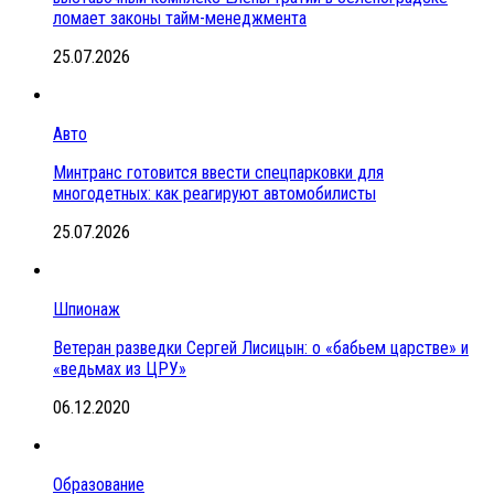
ломает законы тайм-менеджмента
25.07.2026
Авто
Минтранс готовится ввести спецпарковки для
многодетных: как реагируют автомобилисты
25.07.2026
Шпионаж
Ветеран разведки Сергей Лисицын: о «бабьем царстве» и
«ведьмах из ЦРУ»
06.12.2020
Образование