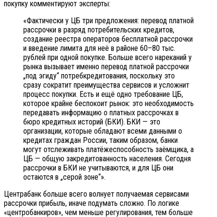
покупку комментируют эксперты:
«Фактически у ЦБ три предложения: перевод платной
рассрочки в разряд потребительских кредитов,
создание реестра операторов бесплатной рассрочки
и введение лимита для неё в районе 60–80 тыс.
рублей при одной покупке. Больше всего нареканий у
рынка вызывает именно перевод платной рассрочки
„под эгиду“ потребкредитования, поскольку это
сразу сократит преимущества сервисов и усложнит
процесс покупки. Есть и ещё одно требование ЦБ,
которое крайне беспокоит рынок: это необходимость
передавать информацию о платных рассрочках в
бюро кредитных историй (БКИ). БКИ — это
организации, которые обладают всеми данными о
кредитах граждан России, таким образом, банки
могут отслеживать платёжеспособность заёмщика, а
ЦБ — общую закредитованность населения. Сегодня
рассрочки в БКИ не учитываются, и для ЦБ они
остаются в „серой зоне“».
Центрабанк больше всего волнует получаемая сервисами
рассрочки прибыль, иначе подумать сложно. По логике
«центробанкиров», чем меньше регулирования, тем больше