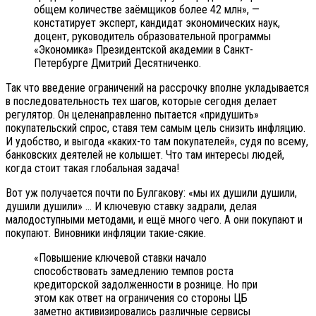
общем количестве заёмщиков более 42 млн», —
констатирует эксперт, кандидат экономических наук,
доцент, руководитель образовательной программы
«Экономика» Президентской академии в Санкт-
Петербурге Дмитрий Десятниченко.
Так что введение ограничений на рассрочку вполне укладывается
в последовательность тех шагов, которые сегодня делает
регулятор. Он целенаправленно пытается «придушить»
покупательский спрос, ставя тем самым цель снизить инфляцию.
И удобство, и выгода «каких-то там покупателей», судя по всему,
банковских деятелей не колышет. Что там интересы людей,
когда стоит такая глобальная задача!
Вот уж получается почти по Булгакову: «мы их душили душили,
душили душили» … И ключевую ставку задрали, делая
малодоступными методами, и ещё много чего. А они покупают и
покупают. Виновники инфляции такие-сякие.
«Повышение ключевой ставки начало
способствовать замедлению темпов роста
кредиторской задолженности в рознице. Но при
этом как ответ на ограничения со стороны ЦБ
заметно активизировались различные сервисы