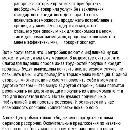
рассрочки, которые предлагают приобретать
необходимый товар или услуги без заключения
стандартного кредитного договора. То есть
появилась возможность продолжать потребление в
кредит, а усилия ЦБ по сдерживанию, этого
ставшего уже опасным как для экономики в целом,
так и для самих заёмщиков, процесса стали заметно
менее эффективными», — говорит эксперт.
Вот и получается, что Центробанк воюет с инфляцией, ну как
может и умеет, а мы ему мешаем. В ведомстве считают, что
благодаря падению спроса из-за трудностей покупок в кредит
продавцы будут вынуждены понизить или, во всяком случае, не
повышать цены, и это приведёт к торможению инфляции. С одной
стороны, многие люди не смогут позволить себе в моменте
дорогие товары — это минус. С другой стороны, снова появится
резон копить на дорогие вещи и покупать их единомоменто — и
это для покупателя плюс. Но так думают подчиненные
Набиуллиной, а не простые россияне. И останется ли у нас
возможность спокойно «сплитовать» пока не ясно.
А пока Центробанк только «бодается» с представителями
сервисов рассрочек. Окончательные предложения по «взятию
быка за рога» (регулированию системы рассрочек в своих