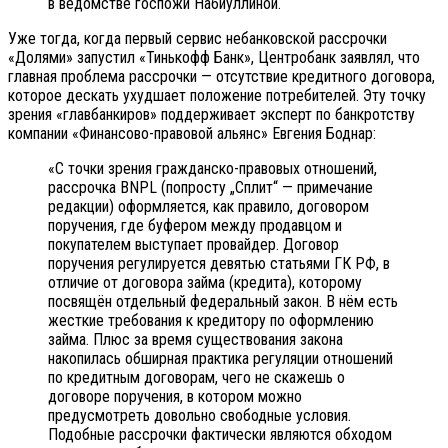
в ведомстве госпожи Набиуллиной.
Уже тогда, когда первый сервис небанковской рассрочки
«Долями» запустил «Тинькофф Банк», Центробанк заявлял, что
главная проблема рассрочки — отсутствие кредитного договора,
которое дескать ухудшает положение потребителей. Эту точку
зрения «главбанкиров» поддерживает эксперт по банкротству
компании «Финансово-правовой альянс» Евгения Боднар:
«С точки зрения гражданско-правовых отношений,
рассрочка BNPL (попросту „Сплит“ — примечание
редакции) оформляется, как правило, договором
поручения, где буфером между продавцом и
покупателем выступает провайдер. Договор
поручения регулируется девятью статьями ГК РФ, в
отличие от договора займа (кредита), которому
посвящён отдельный федеральный закон. В нём есть
жесткие требования к кредитору по оформлению
займа. Плюс за время существования закона
накопилась обширная практика регуляции отношений
по кредитным договорам, чего не скажешь о
договоре поручения, в котором можно
предусмотреть довольно свободные условия.
Подобные рассрочки фактически являются обходом