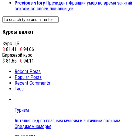
Previous story
Президент Франции умер во время занятий
сексом со своей любовницей
Курсы валют
Курс ЦБ
$
81.41
€
94.06
Биржевой курс
$
81.65
€
94.11
Recent Posts
Popular Posts
Recent Comments
Tags
Туризм
Анталья: гид по главным музеям и античным полисам
Средиземноморья