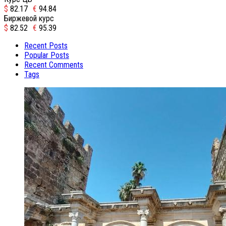
$
82.17
€
94.84
Биржевой курс
$
82.52
€
95.39
Recent Posts
Popular Posts
Recent Comments
Tags