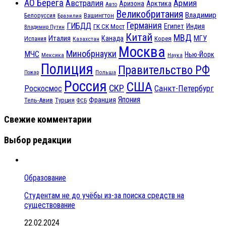
АО Берега
Австралия
Армия
Аризона
Арктика
Авто
Великобритания
Владимир
Белоруссия
Вашингтон
Бразилия
Германия
ГИБДД
Египет
ГК СК Мост
Индия
Владимир Путин
Китай
МВД
Италия
МГУ
Канада
Испания
Корея
Казахстан
Москва
Минобрнауки
МЧС
Нью-Йорк
Мексика
Наука
Полиция
Правительство РФ
Польша
Пожар
Россия
США
СКР
Санкт-Петербург
Роскосмос
Япония
Франция
Тель-Авив
Турция
ФСБ
Свежие комментарии
Выбор редакции
Образование
Студентам не до учёбы из-за поиска средств на
существование
22.02.2024