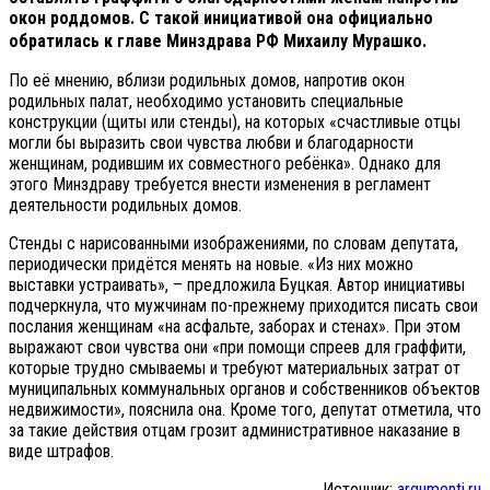
окон роддомов. С такой инициативой она официально
обратилась к главе Минздрава РФ Михаилу Мурашко.
По её мнению, вблизи родильных домов, напротив окон
родильных палат, необходимо установить специальные
конструкции (щиты или стенды), на которых «счастливые отцы
могли бы выразить свои чувства любви и благодарности
женщинам, родившим их совместного ребёнка». Однако для
этого Минздраву требуется внести изменения в регламент
деятельности родильных домов.
Стенды с нарисованными изображениями, по словам депутата,
периодически придётся менять на новые. «Из них можно
выставки устраивать», – предложила Буцкая. Автор инициативы
подчеркнула, что мужчинам по-прежнему приходится писать свои
послания женщинам «на асфальте, заборах и стенах». При этом
выражают свои чувства они «при помощи спреев для граффити,
которые трудно смываемы и требуют материальных затрат от
муниципальных коммунальных органов и собственников объектов
недвижимости», пояснила она. Кроме того, депутат отметила, что
за такие действия отцам грозит административное наказание в
виде штрафов.
Источник:
argumenti.ru